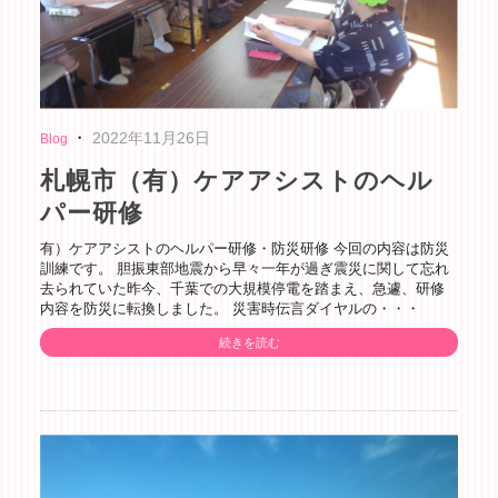
・
2022年11月26日
Blog
札幌市（有）ケアアシストのヘル
パー研修
有）ケアアシストのヘルパー研修・防災研修 今回の内容は防災
訓練です。 胆振東部地震から早々一年が過ぎ震災に関して忘れ
去られていた昨今、千葉での大規模停電を踏まえ、急遽、研修
内容を防災に転換しました。 災害時伝言ダイヤルの・・・
続きを読む