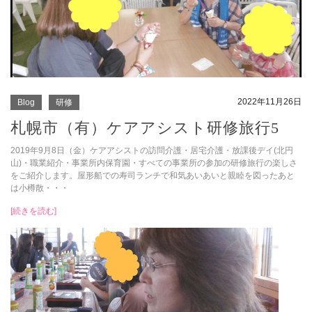
2022年11月26日
Blog
研修
札幌市（有）ケアアシスト研修旅行5
2019年9月8日（金）ケアアシストの訪問介護・居宅介護・放課後デイ(北円
山)・職業紹介・事業所内保育園・すべての事業所の参加の研修旅行の楽しさ
をご紹介します。屋形船での寿司ランチで和気あいあいと親睦を図ったあと
は小樽散・・・
[続きを読む]