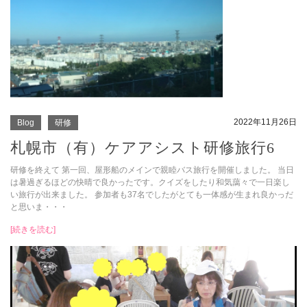
2022年11月26日
Blog
研修
札幌市（有）ケアアシスト研修旅行6
研修を終えて 第一回、屋形船のメインで親睦バス旅行を開催しました。 当日
は暑過ぎるほどの快晴で良かったです。クイズをしたり和気藹々で一日楽し
い旅行が出来ました。 参加者も37名でしたがとても一体感が生まれ良かっだ
と思いま・・・
[続きを読む]