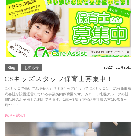
2022年11月26日
Blog
お知らせ
CSキッズスタッフ保育士募集中！
CSキッズで働いてみませんか？ CSキッズについて CSキッズは、花冠商事株
式会社が設置運営している事業所内保育園です。カローラ札幌グループの社
員以外のお子様もご利用できます。1歳〜3歳（花冠商事社員の方は0歳 8ヶ
月〜・・・
[続きを読む]