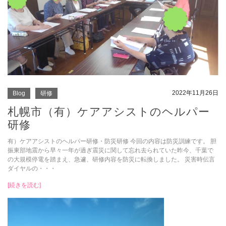
2022年11月26日
Blog
研修
札幌市（有）ケアアシストのヘルパー
研修
有）ケアアシストのヘルパー研修・防災研修 今回の内容は防災訓練です。 胆
振東部地震から早々一年が過ぎ震災に関して忘れ去られていた昨今、千葉で
の大規模停電を踏まえ、急遽、研修内容を防災に転換しました。 災害時伝言
ダイヤルの・・・
[続きを読む]