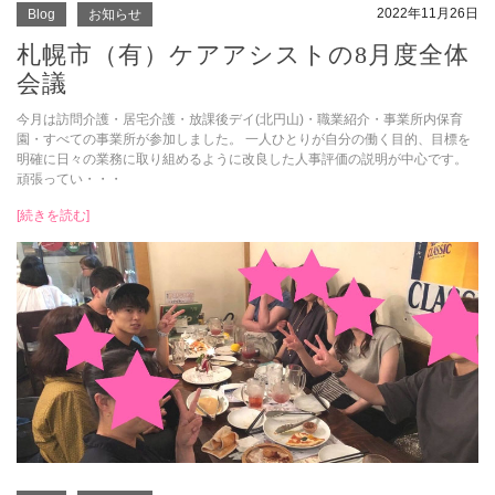
2022年11月26日
Blog
お知らせ
札幌市（有）ケアアシストの8月度全体
会議
今月は訪問介護・居宅介護・放課後デイ(北円山)・職業紹介・事業所内保育
園・すべての事業所が参加しました。 一人ひとりが自分の働く目的、目標を
明確に日々の業務に取り組めるように改良した人事評価の説明が中心です。
頑張ってい・・・
[続きを読む]