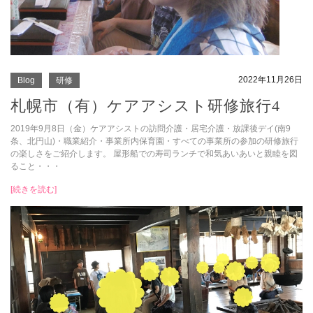
2022年11月26日
Blog
研修
札幌市（有）ケアアシスト研修旅行4
2019年9月8日（金）ケアアシストの訪問介護・居宅介護・放課後デイ(南9
条、北円山)・職業紹介・事業所内保育園・すべての事業所の参加の研修旅行
の楽しさをご紹介します。 屋形船での寿司ランチで和気あいあいと親睦を図
ること・・・
[続きを読む]