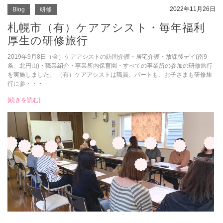
2022年11月26日
Blog
研修
札幌市（有）ケアアシスト・毎年福利
厚生の研修旅行
2019年9月8日（金）ケアアシストの訪問介護・居宅介護・放課後デイ(南9
条、北円山)・職業紹介・事業所内保育園・すべての事業所の参加の研修旅行
を実施しました。 （有）ケアアシストは職員、パートも、お子さまも研修旅
行に参・・・
[続きを読む]