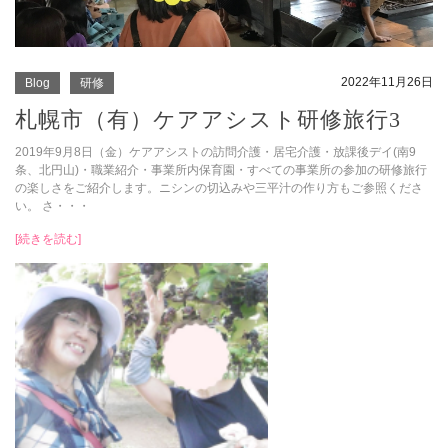
2022年11月26日
Blog
研修
札幌市（有）ケアアシスト研修旅行3
2019年9月8日（金）ケアアシストの訪問介護・居宅介護・放課後デイ(南9
条、北円山)・職業紹介・事業所内保育園・すべての事業所の参加の研修旅行
の楽しさをご紹介します。ニシンの切込みや三平汁の作り方もご参照くださ
い。 さ・・・
[続きを読む]