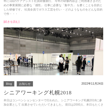
年に1回のケアアシスト社員研修旅行。 今年の研修内容は ご利用者さまのた
めの事業展開に必要な「感性」 仕事に必要な「集中力」 を磨くことを目的と
した研修です。 社員全員でガラス工芸を行い ・どのようなものをどんな目的
で作・・・
[続きを読む]
2022年11月24日
Blog
お知らせ
シニアワーキング札幌2018
本日はコンベンションセンターで行われた、シニアワーキング札幌2018に参
加企業として 出展させていただいてきました。 前日は2000人、本日もたくさ