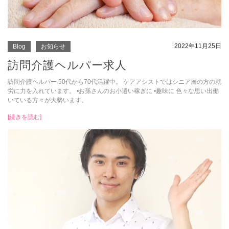
2022年11月25日
Blog
お知らせ
訪問介護ヘルパー求人
訪問介護ヘルパー 50代から70代活躍中。 ケアアシストではシニア層の方の就
労に力を入れています。 •お孫さんのお小遣い稼ぎに •趣味に 色々な思い出働
いている方々が大勢います。
[続きを読む]