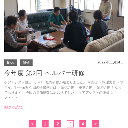
2022年11月24日
Blog
研修
今年度 第2回 ヘルパー研修
ケアアシスト規定ヘルパー社内研修が始まりました。 前回は ・調理実習 ・プ
ライバシー保護 今回の研修内容は ・清拭介助 ・更衣介助 ・足浴介助 となっ
ております。 今回の参加総数は約90名でした。 ケアアシストの研修は
ス・・・
[続きを読む]
<
1
2
3
4
>